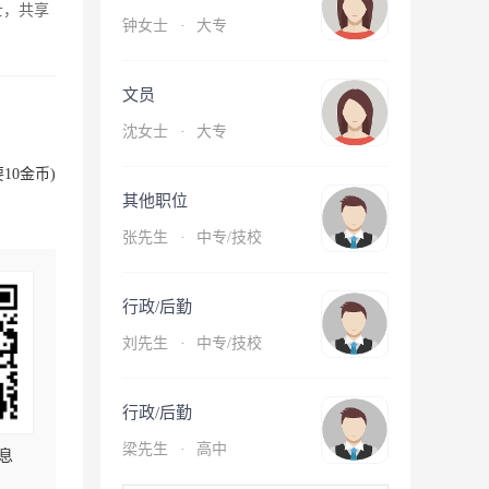
士，共享
钟女士
·
大专
文员
沈女士
·
大专
10金币)
其他职位
张先生
·
中专/技校
行政/后勤
刘先生
·
中专/技校
行政/后勤
梁先生
·
高中
息