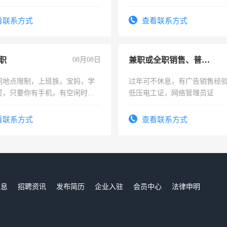
土车
看联系方式
查看联系方式
职
08月08日
兼职或全职销售、普工、维修
间地点限制，上班族，宝妈，学
过年可不休息，有广告销售经
可，只要你有手机，有空闲时
低压电工证，网络管理员证
单一结，一天二三十不成问题，
四五十，每天挣零花钱没问题！
看联系方式
查看联系方式
信息
招聘资讯
发布简历
企业入驻
会员中心
法律申明
们