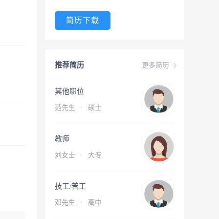
简历下载
推荐简历
更多简历
其他职位
范先生
·
硕士
教师
刘女士
·
大专
技工/普工
邓先生
·
高中