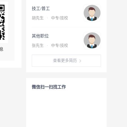
技工/普工
胡先生
·
中专/技校
其他职位
张先生
·
中专/技校
息
查看更多简历
微信扫一扫找工作