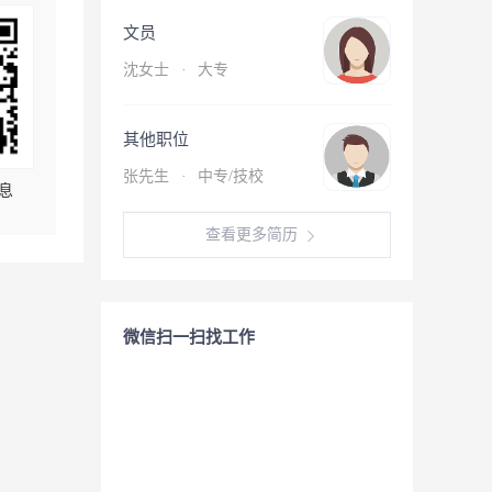
文员
沈女士
·
大专
其他职位
张先生
·
中专/技校
息
查看更多简历
微信扫一扫找工作